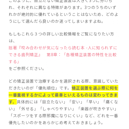
このように、目立たない矯正装置は大きく3つに分けら
れ、それぞれに異なる特徴があります。3つのうちのいず
れかが絶対的に優れているということはないため、どのよ
うにして選んだら良いのか迷ってしまいますよね。
もしもこれら３つの詳しい比較情報をご覧になりたい方
は、
拙著『咬み合わせが気になったら読む本 -人に知られずに
できる歯列矯正』 第8章：「各種矯正装置の特性を比較
する」
をご参照ください。
どの矯正装置で治療するかを選択される際、意識していた
だきたいのが「優先順位」です。
矯正装置を選ぶ際に何を
一番重視するかによって最善といえるものは変わってきま
す。
具体的には「目立たない」「安い」「早い」「痛くな
い」「外せる」「しゃべりやすい」「楽器が吹きやすい」
「スポーツをする際邪魔になりにくい」など、どれを一番
優先したいのかをあらかじめ考えておきましょう。