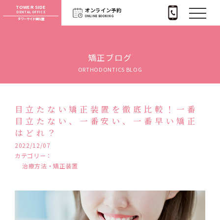
TOWER SIDE
オンライン予約
DENTAL OFFICE
ONLINE BOOKING
タワーサイド歯科室
矯正ブログ
ORTHODONTICS BLOG
目立たない矯正装置を徹底比較！一番
目立たない、一番安い、一番早い矯正
はどれ？
2022/12/07
カテゴリー：
治療方法・矯正装置