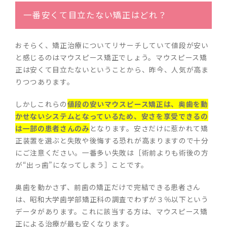
一番安くて目立たない矯正はどれ？
おそらく、矯正治療についてリサーチしていて値段が安い
と感じるのはマウスピース矯正でしょう。マウスピース矯
正は安くて目立たないということから、昨今、人気が高ま
りつつあります。
しかしこれらの
値段の安いマウスピース矯正は、奥歯を動
かせないシステムとなっているため、安さを享受できるの
は一部の患者さんのみ
となります。安さだけに惹かれて矯
正装置を選ぶと失敗や後悔する恐れが高まりますので十分
にご注意ください。一番多い失敗は［術前よりも術後の方
が“出っ歯”になってしまう］ことです。
奥歯を動かさず、前歯の矯正だけで完結できる患者さん
は、昭和大学歯学部矯正科の調査でわずが３％以下という
データがあります。これに該当する方は、マウスピース矯
正による治療が最も安くなります。