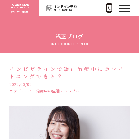
TOWER SIDE
オンライン予約
DENTAL OFFICE
ONLINE BOOKING
タワーサイド歯科室
矯正ブログ
ORTHODONTICS BLOG
インビザラインで矯正治療中にホワイ
トニングできる？
2022/03/02
カテゴリー：
治療中の生活・トラブル