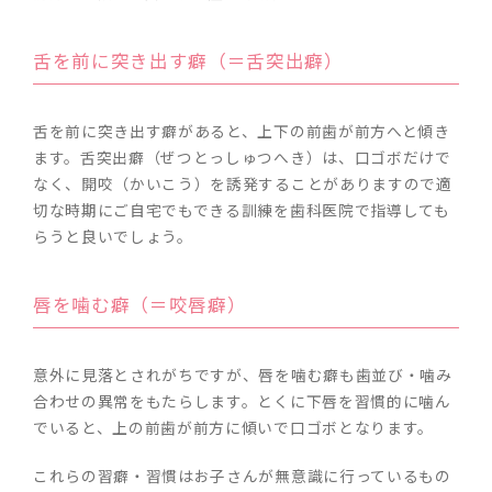
舌を前に突き出す癖（＝舌突出癖）
舌を前に突き出す癖があると、上下の前歯が前方へと傾き
ます。舌突出癖（ぜつとっしゅつへき）は、口ゴボだけで
なく、開咬（かいこう）を誘発することがありますので適
切な時期にご自宅でもできる訓練を歯科医院で指導しても
らうと良いでしょう。
唇を噛む癖（＝咬唇癖）
意外に見落とされがちですが、唇を噛む癖も歯並び・噛み
合わせの異常をもたらします。とくに下唇を習慣的に噛ん
でいると、上の前歯が前方に傾いで口ゴボとなります。
これらの習癖・習慣はお子さんが無意識に行っているもの