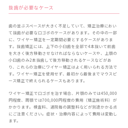
抜歯が必要なケース
歯の並ぶスペースが大きく不足していて、矯正治療におい
て抜歯が必要な口ゴボのケースがあります。その中の一部
に、ワイヤー矯正を一定期間必要とするケースがありま
す。抜歯矯正には、上下の小臼歯を全部で4本抜いて前歯
を大きく後方移動させなければならないケースや、上顎の
小臼歯のみ2本抜歯して後方移動されるケースなどがあ
り、これらの治療にワイヤー矯正はよく用いられる方法で
す。ワイヤー矯正を使用せず、最初から最後までマウスピ
ース矯正で終えられるケースもあります。
ワイヤー矯正で口ゴボを治す場合、片顎のみでは450,000
円程度、両顎では700,000円程度の費用（矯正施術料）が
かかります。検査料、通院毎の調整料などが別途かかる点
にご注意ください。症状・治療内容によって費用は変動し
ます。