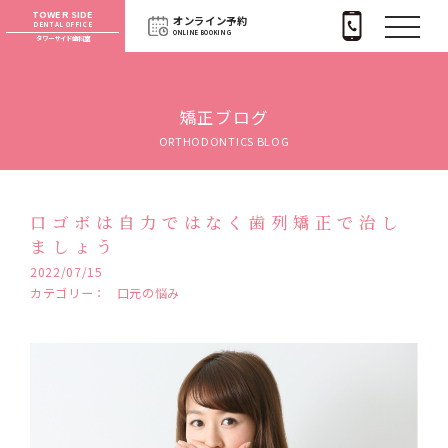
TOWER SIDE
オンライン予約
DENTAL OFFICE
ONLINE BOOKING
タワーサイド歯科室
矯正ブログ
ORTHODONTICS BLOG
口ゴボは自力ではなく歯列矯正で治し
ましょう
2022/07/15
カテゴリー：
口元の悩み