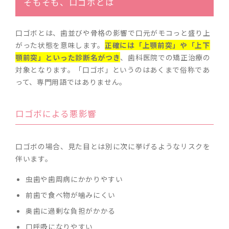
そもそも、口ゴボとは
口ゴボとは、歯並びや骨格の影響で口元がモコっと盛り上
がった状態を意味します。
正確には「上顎前突」や「上下
顎前突」といった診断名がつき
、歯科医院での矯正治療の
対象となります。「口ゴボ」というのはあくまで俗称であ
って、専門用語ではありません。
口ゴボによる悪影響
口ゴボの場合、見た目とは別に次に挙げるようなリスクを
伴います。
虫歯や歯周病にかかりやすい
前歯で食べ物が噛みにくい
奥歯に過剰な負担がかかる
口呼吸になりやすい