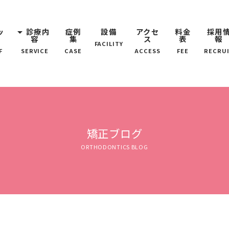
ッ
arrow_drop_down
診療内
症例
設備
アクセ
料金
採用
容
集
ス
表
報
FACILITY
F
SERVICE
CASE
ACCESS
FEE
RECRU
矯正ブログ
ORTHODONTICS BLOG