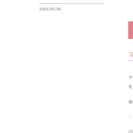
2026/05/08
マ
を
治
・
i