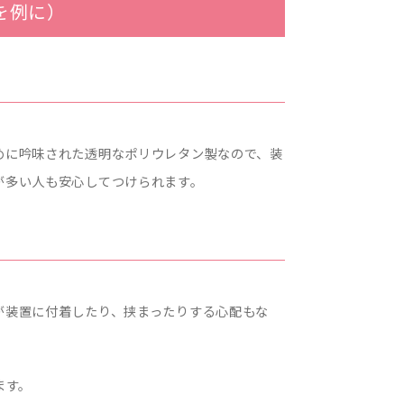
を例に）
めに吟味された透明なポリウレタン製なので、装
が多い人も安心してつけられます。
が装置に付着したり、挟まったりする心配もな
ます。