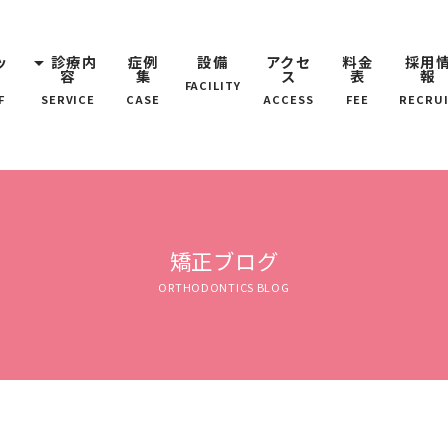
ッ
arrow_drop_down
診療内
症例
設備
アクセ
料金
採用
容
集
ス
表
報
FACILITY
F
SERVICE
CASE
ACCESS
FEE
RECRU
矯正ブログ
ORTHODONTICS BLOG