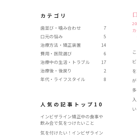
カテゴリ
20
歯並び・噛み合わせ
7
カ
口元の悩み
5
治療方法・矯正装置
14
こ
費用・医院選び
6
ビ
治療中の生活・トラブル
17
治療後・後戻り
2
を
年代・ライフスタイル
8
が
多
入
人気の記事トップ10
い
インビザライン矯正中の食事や
飲み会で気をつけたいこと
気を付けたい！インビザライン