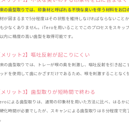
来の歯型取りでは、印象材と呼ばれる不快な臭いを伴う材料をお口
材が固まるまで5分程度はその状態を維持しなければならないこと
も少なくありません。iTeroを用いることでこのプロセスをスキ
以内に精度の高い歯型を取得可能です。
【メリット2】嘔吐反射が起こりにくい
来の歯型取りでは、トレーが喉の奥を刺激し、嘔吐反射を引き起こす
ッドを使用して歯にかざすだけであるため、喉を刺激することなく
【メリット3】歯型取りが短時間で終わる
Teroによる歯型取りは、通常の印象材を用いた方法に比べ、はる
硬化時間が必要でしたが、スキャンによる歯型取りは８分程度で完
。