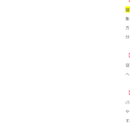
従
象
方
分
従
ヘ
i
や
す