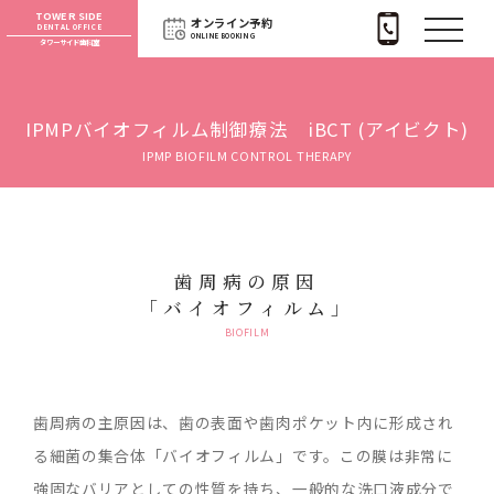
TOWER SIDE
オンライン予約
DENTAL OFFICE
ONLINE BOOKING
タワーサイド歯科室
IPMPバイオフィルム制御療法 iBCT (アイビクト)
IPMP BIOFILM CONTROL THERAPY
歯周病の原因
「バイオフィルム」
BIOFILM
歯周病の主原因は、歯の表面や歯肉ポケット内に形成され
る細菌の集合体「バイオフィルム」です。この膜は非常に
強固なバリアとしての性質を持ち、一般的な洗口液成分で