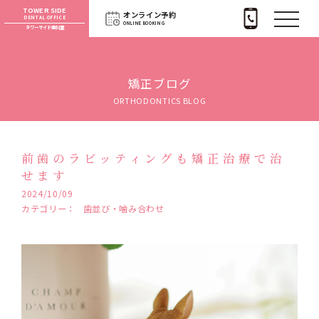
TOWER SIDE
オンライン予約
DENTAL OFFICE
ONLINE BOOKING
タワーサイド歯科室
矯正ブログ
ORTHODONTICS BLOG
前歯のラビッティングも矯正治療で治
せます
2024/10/09
カテゴリー：
歯並び・噛み合わせ