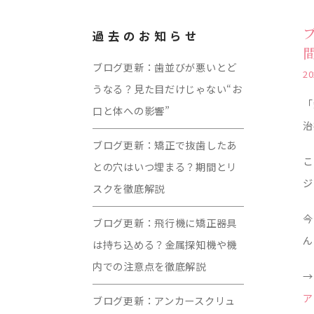
過去のお知らせ
ブログ更新：歯並びが悪いとど
20
うなる？見た目だけじゃない“お
「
口と体への影響”
治
ブログ更新：矯正で抜歯したあ
こ
との穴はいつ埋まる？期間とリ
ジ
スクを徹底解説
今
ブログ更新：飛行機に矯正器具
ん
は持ち込める？金属探知機や機
内での注意点を徹底解説
→
ア
ブログ更新：アンカースクリュ