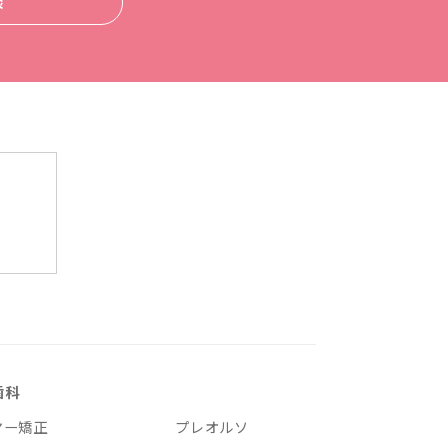
談
歯科
ヤー矯正
プレオルソ