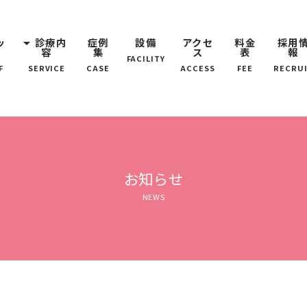
ッ
arrow_drop_down
診療内
症例
設備
アクセ
料金
採用
容
集
ス
表
報
FACILITY
F
SERVICE
CASE
ACCESS
FEE
RECRU
お知らせ
NEWS